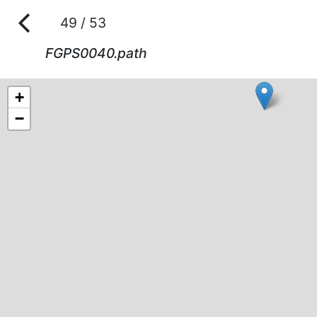
49 / 53
FGPS0040.path
+
−