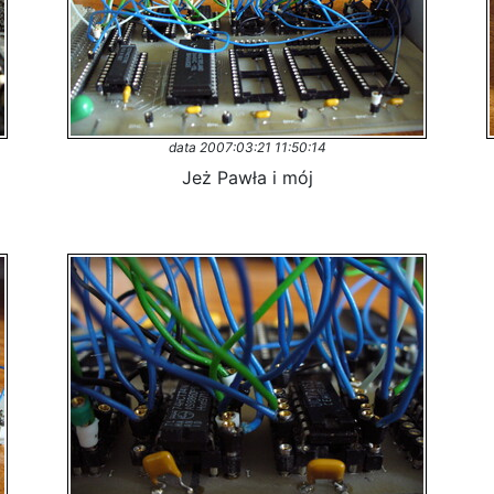
data 2007:03:21 11:50:14
Jeż Pawła i mój