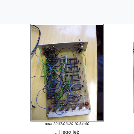
data 2007:03:20 10:54:40
...i jego jeż